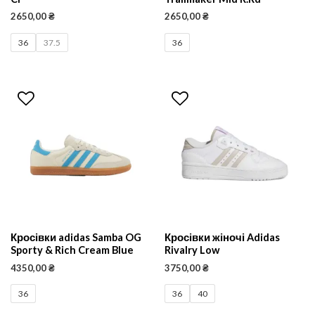
2650,00
₴
2650,00
₴
36
37.5
36
Кросівки adidas Samba OG
Кросівки жіночі Adidas
Sporty & Rich Cream Blue
Rivalry Low
4350,00
₴
3750,00
₴
36
36
40