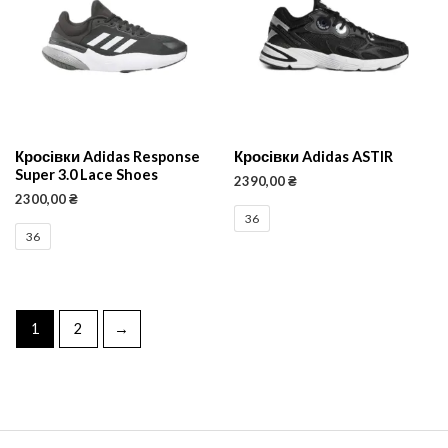
Кросівки Adidas Response
Кросівки Adidas ASTIR
Super 3.0 Lace Shoes
2390,00
₴
2300,00
₴
36
36
1
2
→