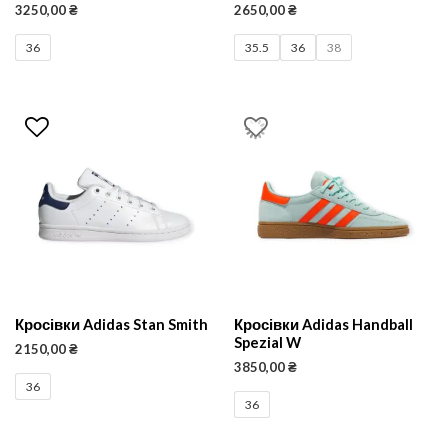
3250,00
₴
2650,00
₴
36
35.5
36
38
Кросівки Adidas Stan Smith
Кросівки Adidas Handball
Spezial W
2150,00
₴
3850,00
₴
36
36