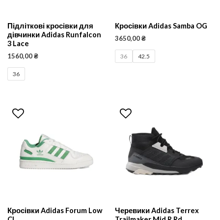
Підліткові кросівки для
Кросівки Adidas Samba OG
дівчинки Adidas Runfalcon
3650,00
₴
3 Lace
1560,00
₴
36
42.5
36
Кросівки Adidas Forum Low
Черевики Adidas Terrex
Cl
Trailmaker Mid R.Rd