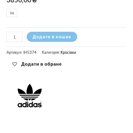
36
Кросівки
Додати в кошик
Adidas
Handball
Артикул:
IH5374
Категорія:
Кросівки
Spezial
Додати в обране
W
кількість