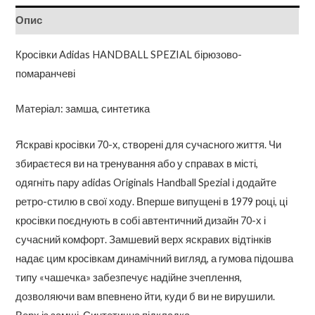
Опис
Кросівки Adidas HANDBALL SPEZIAL бірюзово-
помаранчеві
Матеріал: замша, синтетика
Яскраві кросівки 70-х, створені для сучасного життя. Чи
збираєтеся ви на тренування або у справах в місті,
одягніть пару adidas Originals Handball Spezial і додайте
ретро-стилю в свої ходу. Вперше випущені в 1979 році, ці
кросівки поєднують в собі автентичний дизайн 70-х і
сучасний комфорт. Замшевий верх яскравих відтінків
надає цим кросівкам динамічний вигляд, а гумова підошва
типу «чашечка» забезпечує надійне зчеплення,
дозволяючи вам впевнено йти, куди б ви не вирушили.