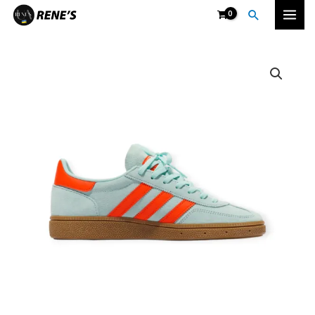
Перейти
Пошук
Mai
до
вмісту
Men