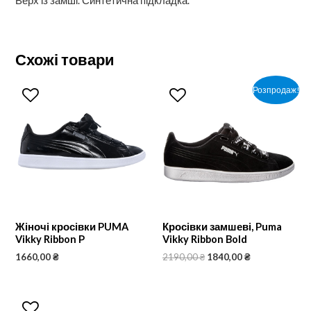
Верх із замші. Синтетична підкладка.
Схожі товари
Розпродаж!
Жіночі кросівки PUMA
Кросівки замшеві, Puma
Vikky Ribbon P
Vikky Ribbon Bold
1660,00
₴
2190,00
₴
1840,00
₴