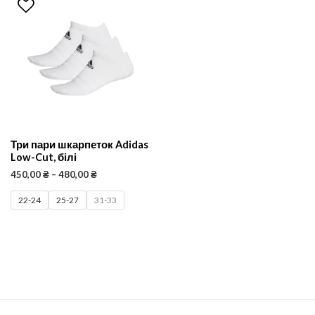
Три пари шкарпеток Adidas
Low-Cut, білі
450,00
₴
–
480,00
₴
22-24
25-27
31-33