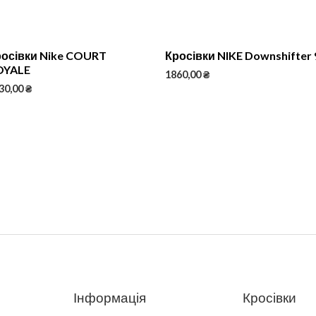
росівки Nike COURT
Кросівки NIKE Downshifter 
OYALE
1860,00
₴
30,00
₴
Інформація
Кросівки