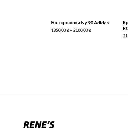
Білі кросівки Ny 90 Adidas
К
R
1850,00
₴
–
2100,00
₴
21