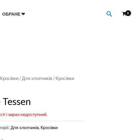
Пошук
ОБРАНЕ ❤
/
Кросівки
/
Для хлопчиків
/ Кросівки
e Tessen
сті і зараз недоступний.
горії:
Для хлопчиків
,
Кросівки