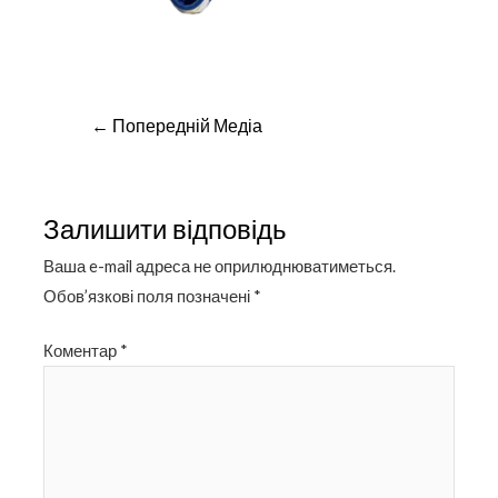
Навігація
←
Попередній Медіа
записів
Залишити відповідь
Ваша e-mail адреса не оприлюднюватиметься.
Обов’язкові поля позначені
*
Коментар
*