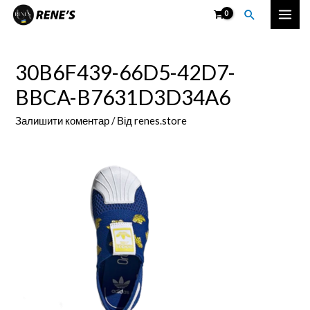
Перейти
Пошук
Mai
до
вмісту
Men
30B6F439-66D5-42D7-
BBCA-B7631D3D34A6
Залишити коментар
/ Від
renes.store