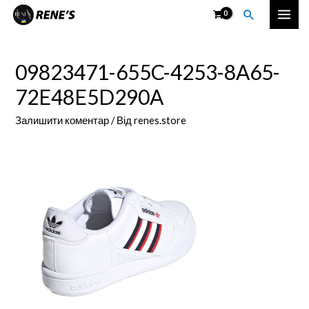
Перейти
Пошук
Mai
до
вмісту
Men
09823471-655C-4253-8A65-
72E48E5D290A
Залишити коментар
/ Від
renes.store