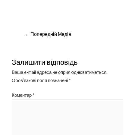
Навігація
←
Попередній Медіа
записів
Залишити відповідь
Ваша e-mail адреса не оприлюднюватиметься.
Обов’язкові поля позначені
*
Коментар
*