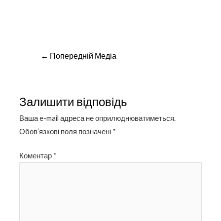
Навігація
←
Попередній Медіа
записів
Залишити відповідь
Ваша e-mail адреса не оприлюднюватиметься.
Обов’язкові поля позначені
*
Коментар
*