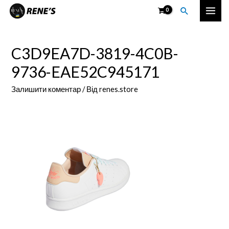
Перейти
Пошук
Mai
до
вмісту
Men
C3D9EA7D-3819-4C0B-
9736-EAE52C945171
Залишити коментар
/ Від
renes.store