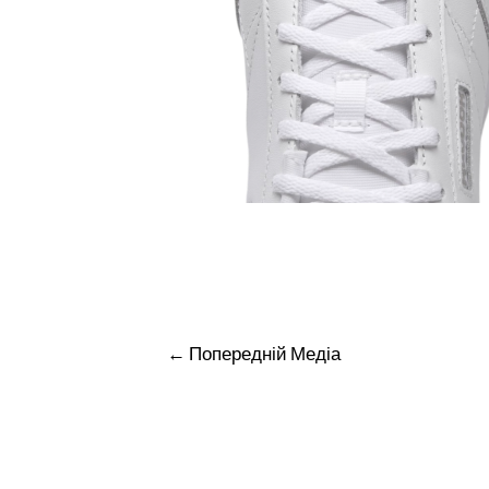
Навігація
←
Попередній Медіа
записів