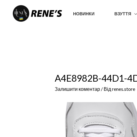
Перейти
до
НОВИНКИ
ВЗУТТЯ
вмісту
A4E8982B-44D1-4
Залишити коментар
/ Від
renes.store