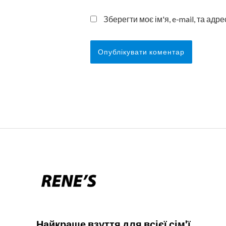
Зберегти моє ім'я, e-mail, та ад
Найкраще взуття для всієї сім'ї