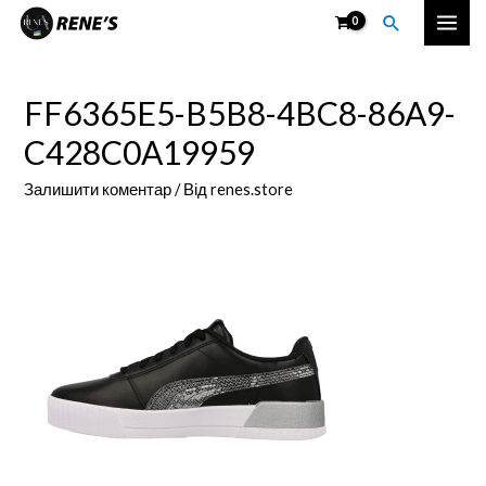
Перейти
Пошук
Mai
до
вмісту
Men
FF6365E5-B5B8-4BC8-86A9-
C428C0A19959
Залишити коментар
/ Від
renes.store