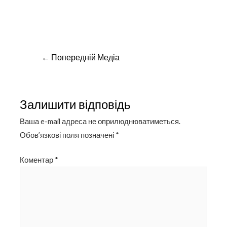
Навігація
←
Попередній Медіа
записів
Залишити відповідь
Ваша e-mail адреса не оприлюднюватиметься.
Обов’язкові поля позначені
*
Коментар
*