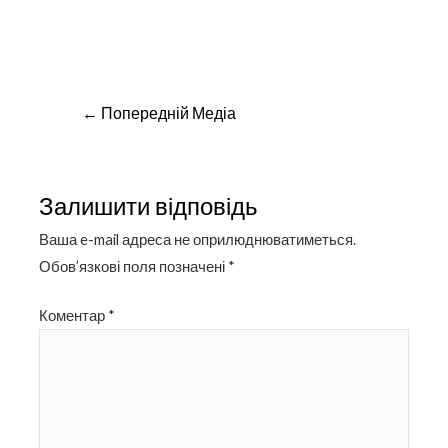
Навігація
←
Попередній Медіа
записів
Залишити відповідь
Ваша e-mail адреса не оприлюднюватиметься.
Обов’язкові поля позначені
*
Коментар
*