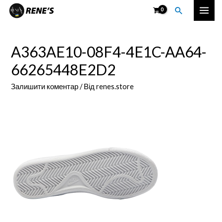
Перейти
Пошук
Mai
до
вмісту
Men
A363AE10-08F4-4E1C-AA64-
66265448E2D2
Залишити коментар
/ Від
renes.store