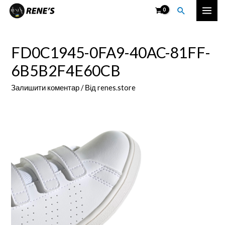
Перейти
Пошук
Mai
до
вмісту
Men
FD0C1945-0FA9-40AC-81FF-
6B5B2F4E60CB
Залишити коментар
/ Від
renes.store