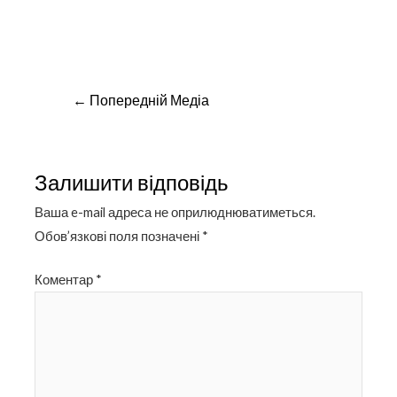
Навігація
←
Попередній Медіа
записів
Залишити відповідь
Ваша e-mail адреса не оприлюднюватиметься.
Обов’язкові поля позначені
*
Коментар
*