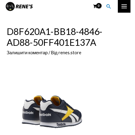
Перейти
Пошук
Mai
до
вмісту
Men
D8F620A1-BB18-4846-
AD88-50FF401E137A
Залишити коментар
/ Від
renes.store