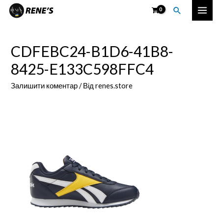
Перейти
Пошук
Mai
до
вмісту
Men
CDFEBC24-B1D6-41B8-
8425-E133C598FFC4
Залишити коментар
/ Від
renes.store