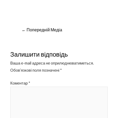
Навігація
←
Попередній Медіа
записів
Залишити відповідь
Ваша e-mail адреса не оприлюднюватиметься.
Обов’язкові поля позначені
*
Коментар
*