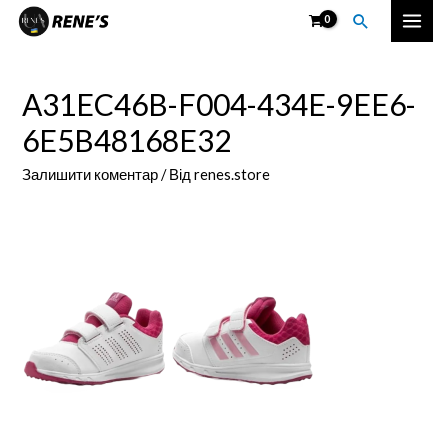
Перейти
Пошук
Mai
до
вмісту
Men
A31EC46B-F004-434E-9EE6-
6E5B48168E32
Залишити коментар
/ Від
renes.store