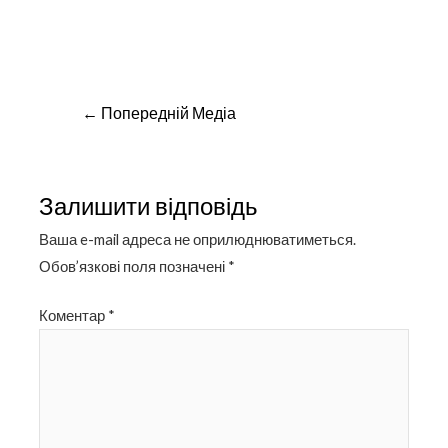
Навігація
←
Попередній Медіа
записів
Залишити відповідь
Ваша e-mail адреса не оприлюднюватиметься.
Обов’язкові поля позначені
*
Коментар
*