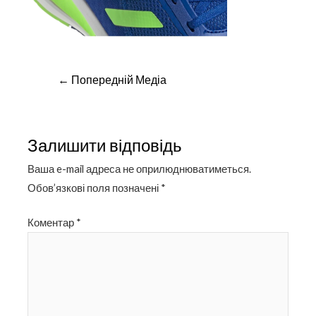
Навігація
←
Попередній Медіа
записів
Залишити відповідь
Ваша e-mail адреса не оприлюднюватиметься.
Обов’язкові поля позначені
*
Коментар
*