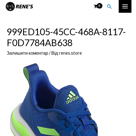
Перейти
Пошук
Mai
до
вмісту
Men
999ED105-45CC-468A-8117-
F0D7784AB638
Залишити коментар
/ Від
renes.store