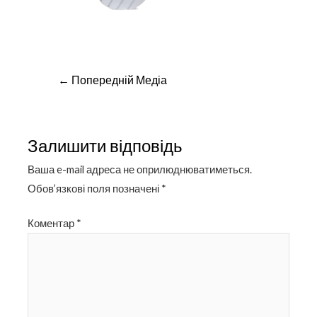
Навігація
←
Попередній Медіа
записів
Залишити відповідь
Ваша e-mail адреса не оприлюднюватиметься.
Обов’язкові поля позначені
*
Коментар
*