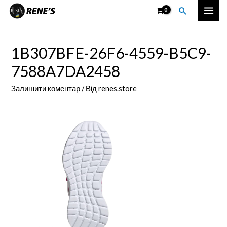
Перейти
Пошук
Mai
до
вмісту
Men
1B307BFE-26F6-4559-B5C9-
7588A7DA2458
Залишити коментар
/ Від
renes.store