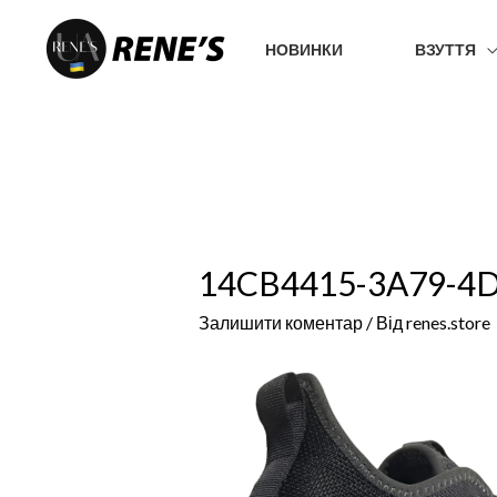
Перейти
до
НОВИНКИ
ВЗУТТЯ
вмісту
14CB4415-3A79-4
Залишити коментар
/ Від
renes.store