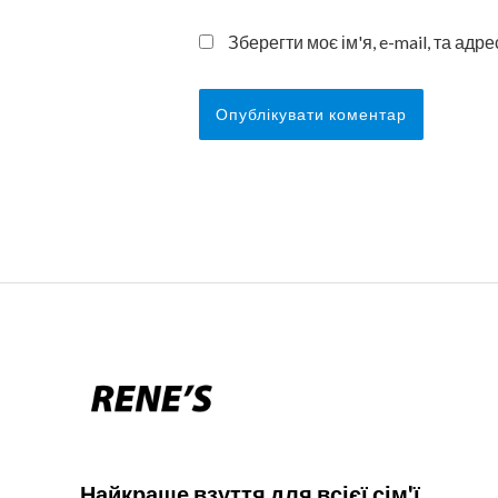
Зберегти моє ім'я, e-mail, та ад
Найкраще взуття для всієї сім'ї