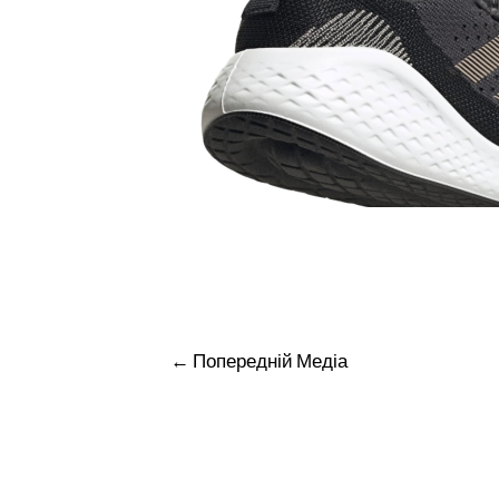
Навігація
←
Попередній Медіа
записів