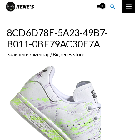
Перейти
Пошук
Mai
до
вмісту
Men
8CD6D78F-5A23-49B7-
B011-0BF79AC30E7A
Залишити коментар
/ Від
renes.store