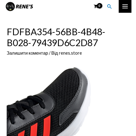
Перейти
Пошук
Mai
до
вмісту
Men
FDFBA354-56BB-4B48-
B028-79439D6C2D87
Залишити коментар
/ Від
renes.store