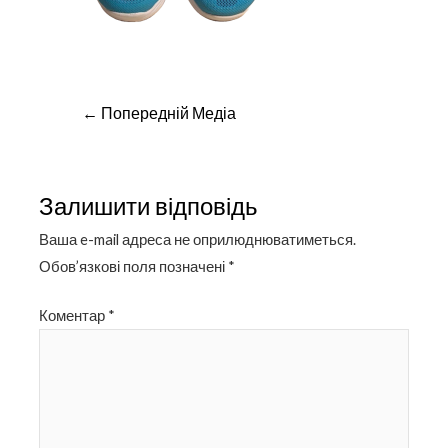
Навігація
←
Попередній Медіа
записів
Залишити відповідь
Ваша e-mail адреса не оприлюднюватиметься.
Обов’язкові поля позначені
*
Коментар
*