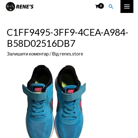
Перейти
Пошук
Mai
до
вмісту
Men
C1FF9495-3FF9-4CEA-A984-
B58D02516DB7
Залишити коментар
/ Від
renes.store