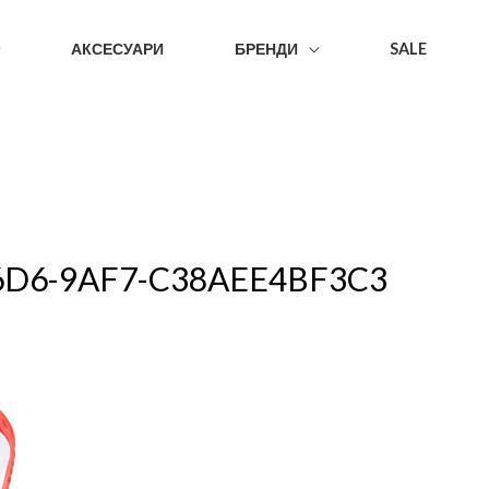
АКСЕСУАРИ
БРЕНДИ
SALE
6D6-9AF7-C38AEE4BF3C3