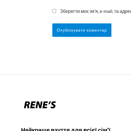
Зберегти моє ім'я, e-mail, та ад
Найкраще взуття для всієї сім'ї