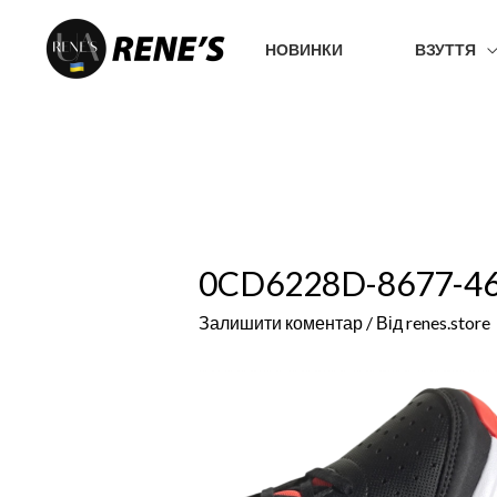
Перейти
до
НОВИНКИ
ВЗУТТЯ
вмісту
0CD6228D-8677-4
Залишити коментар
/ Від
renes.store