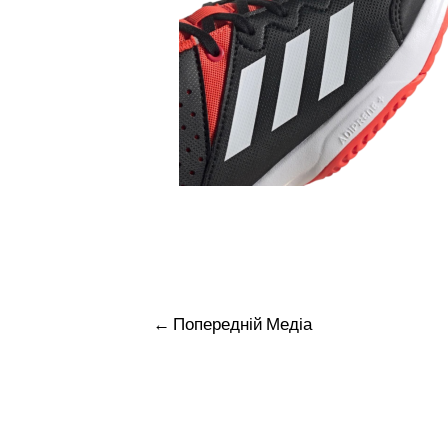
Навігація
←
Попередній Медіа
записів