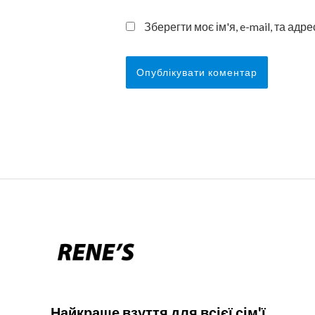
Зберегти моє ім'я, e-mail, та ад
Найкраще взуття для всієї сім'ї