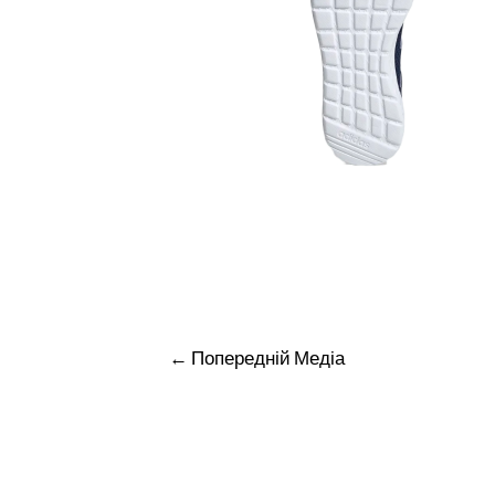
Навігація
←
Попередній Медіа
записів