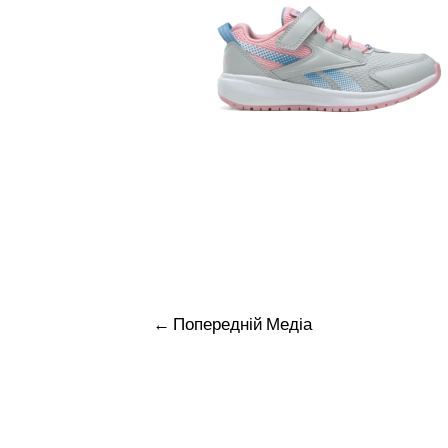
Навігація
←
Попередній Медіа
записів