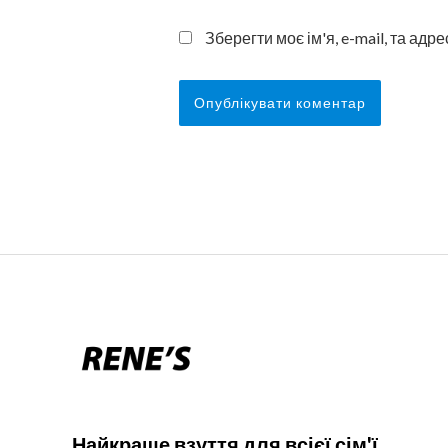
Зберегти моє ім'я, e-mail, та ад
Найкраще взуття для всієї сім'ї