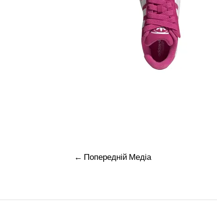
Навігація
←
Попередній Медіа
записів