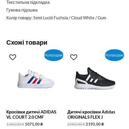
Текстильна підкладка
Гумова підошва
Колір товару: Semi Lucid Fuchsia / Cloud White / Gum
Схожі товари
Розпродаж!
Розпродаж!
Кросівки дитячі ADIDAS
Дитячі кросівки Adidas
VL COURT 2.0 CMF
ORIGINALS FLEX J
1260,00
₴
1071,00
₴
2580,00
₴
2193,00
₴