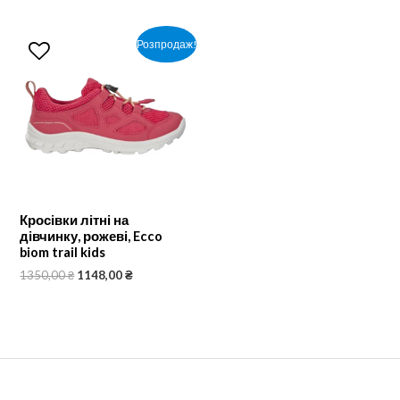
Розпродаж!
Кросівки літні на
дівчинку, рожеві, Ecco
biom trail kids
1350,00
₴
1148,00
₴