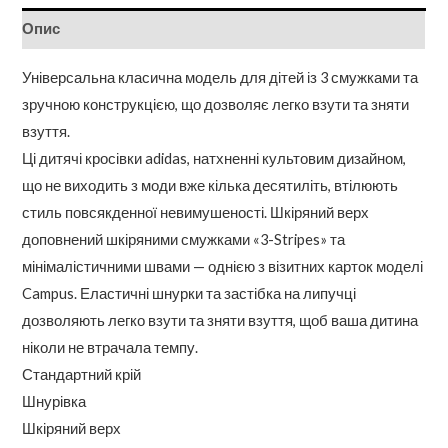
Опис
Універсальна класична модель для дітей із 3 смужками та
зручною конструкцією, що дозволяє легко взути та зняти
взуття.
Ці дитячі кросівки adidas, натхненні культовим дизайном,
що не виходить з моди вже кілька десятиліть, втілюють
стиль повсякденної невимушеності. Шкіряний верх
доповнений шкіряними смужками «3-Stripes» та
мінімалістичними швами — однією з візитних карток моделі
Campus. Еластичні шнурки та застібка на липучці
дозволяють легко взути та зняти взуття, щоб ваша дитина
ніколи не втрачала темпу.
Стандартний крій
Шнурівка
Шкіряний верх