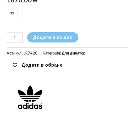
33
Кросівки
Додати в кошик
Adidas
Campus
Артикул:
JR7420
Категорія:
Для дівчаток
00s
Додати в обране
Comfort
кількість