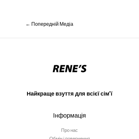
Навігація
←
Попередній Медіа
записів
Найкраще взуття для всієї сім'ї
Інформація
Про нас
Обмін і повернення