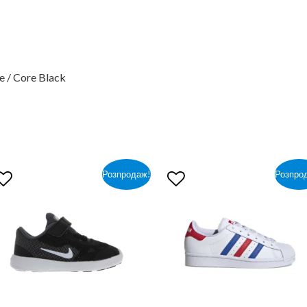
e / Core Black
Розпродаж!
Розпро