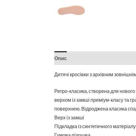
Опис
Дитячі кросівки з архівним зовнішні
Ретро-класика, створена для нового 
верхом із замші преміум-класу та гр
поверхнею. Відроджена класика спадщ
Верх із замші
Підкладка із синтетичного матеріалу
Гумова підошва