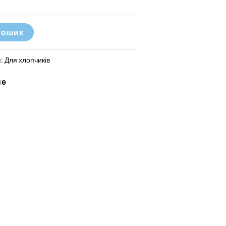
кошик
я:
Для хлопчиків
не