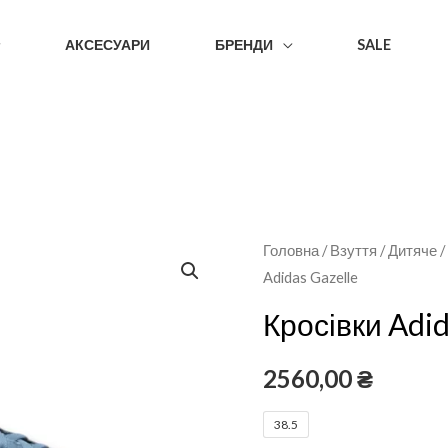
АКСЕСУАРИ
БРЕНДИ
SALE
Головна
/
Взуття
/
Дитяче
Adidas Gazelle
Кросівки Adid
2560,00
₴
38.5