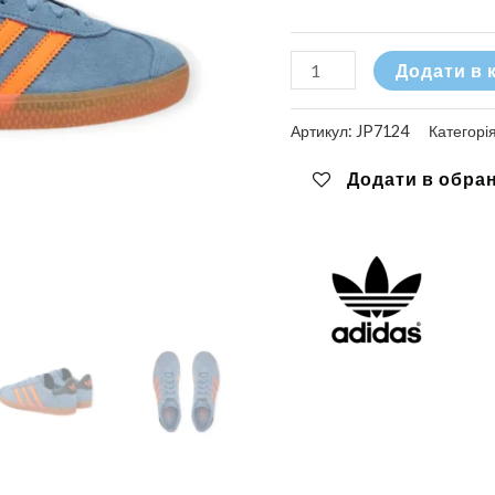
Кросівки
Додати в 
Adidas
Gazelle
Артикул:
JP7124
Категорі
кількість
Додати в обра