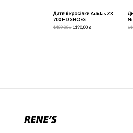
Дитячі кросівки Adidas ZX
Ди
700 HD SHOES
Ni
1400,00
₴
1190,00
₴
11