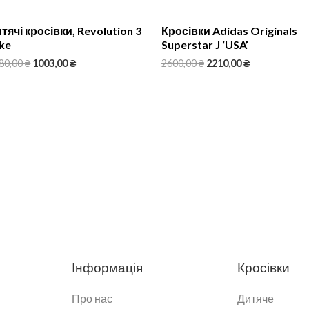
тячі кросівки, Revolution 3
Кросівки Adidas Originals
ke
Superstar J ‘USA’
80,00
₴
1003,00
₴
2600,00
₴
2210,00
₴
Інформація
Кросівки
Про нас
Дитяче