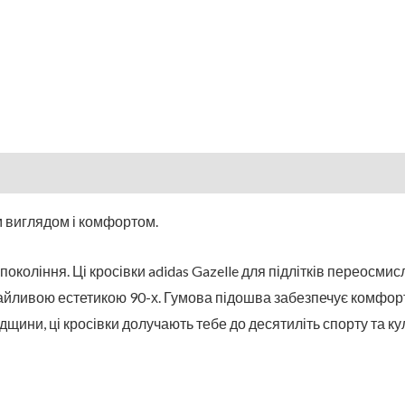
м виглядом і комфортом.
покоління. Ці кросівки adidas Gazelle для підлітків переосм
айливою естетикою 90-х. Гумова підошва забезпечує комфорт 
ини, ці кросівки долучають тебе до десятиліть спорту та ку