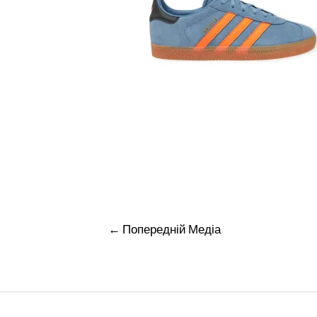
Навігація
←
Попередній Медіа
записів