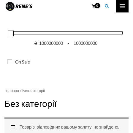
Перейти
Пошук
Mai
до
вмісту
Men
₴
-
On Sale
Головна
/ Без категорії
Без категорії
Товарів, відповідних вашому запиту, не знайдено.