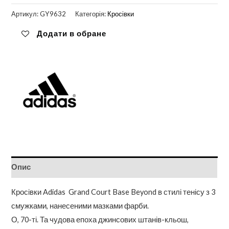
Артикул:
GY9632
Категорія:
Кросівки
Додати в обране
Опис
Кросівки Adidas Grand Court Base Beyond в стилі тенісу з 3
смужками, нанесеними мазками фарби.
О, 70-ті. Та чудова епоха джинсових штанів-кльош,