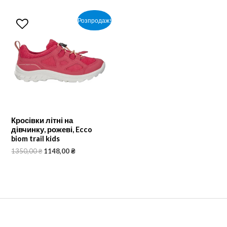
Розпродаж!
Кросівки літні на
дівчинку, рожеві, Ecco
biom trail kids
1350,00
₴
1148,00
₴