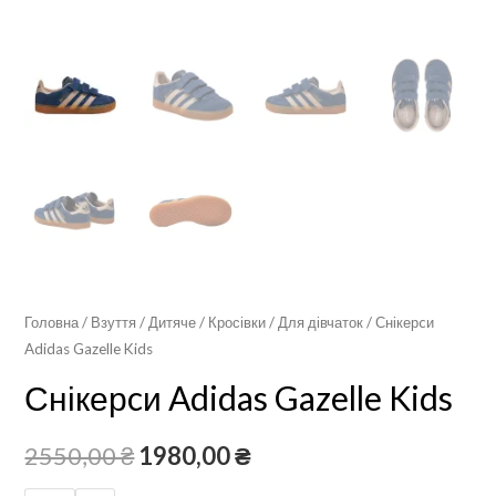
Головна
/
Взуття
/
Дитяче
/
Кросівки
/
Для дівчаток
/ Снікерcи
Adidas Gazelle Kids
Снікерcи Adidas Gazelle Kids
2550,00
₴
1980,00
₴