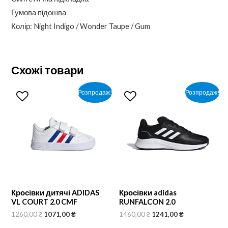
Гумова підошва
Колір: Night Indigo / Wonder Taupe / Gum
Схожі товари
Розпродаж!
Розпродаж!
Кросівки дитячі ADIDAS
Кросівки adidas
VL COURT 2.0 CMF
RUNFALCON 2.0
1260,00
₴
1071,00
₴
1460,00
₴
1241,00
₴