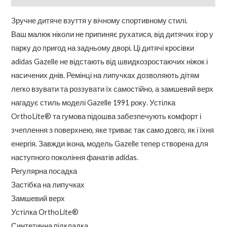
Зручне дитяче взуття у вічному спортивному стилі.
Ваш малюк ніколи не припиняє рухатися, від дитячих ігор у
парку до пригод на задньому дворі. Ці дитячі кросівки
adidas Gazelle не відстають від швидкозростаючих ніжок і
насичених днів. Ремінці на липучках дозволяють дітям
легко взувати та роззувати їх самостійно, а замшевий верх
нагадує стиль моделі Gazelle 1991 року. Устілка
OrthoLite® та гумова підошва забезпечують комфорт і
зчеплення з поверхнею, яке триває так само довго, як і їхня
енергія. Завжди ікона, модель Gazelle тепер створена для
наступного покоління фанатів adidas.
Регулярна посадка
Застібка на липучках
Замшевий верх
Устілка OrthoLite®
Синтетична підкладка