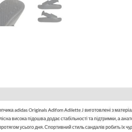
пчика adidas Originals Adifom Adilette J виготовлені з матеріа
 Цілісна висока підошва додає стабільності та підтримки, а ан
ротягом усього дня. Спортивний стиль сандалів робить їх 