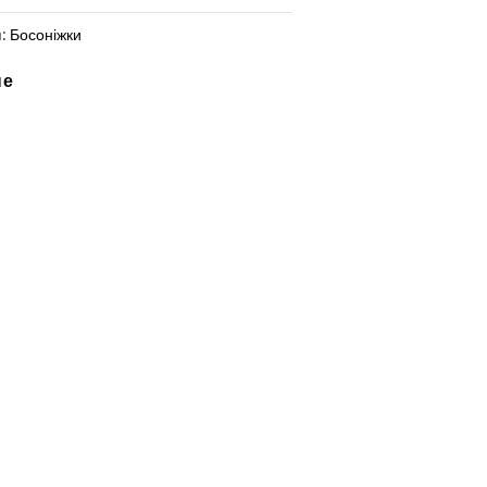
я:
Босоніжки
не