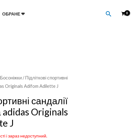
Пошук
ОБРАНЕ ❤
/
Босоніжки
/ Підліткові спортивні
s Originals Adifom Adilette J
ортивні сандалії
adidas Originals
te J
сті і зараз недоступний.