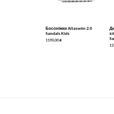
Босоніжки Altaswim 2.0
Ди
Sandals Kids
хл
Sa
1190,00
₴
12