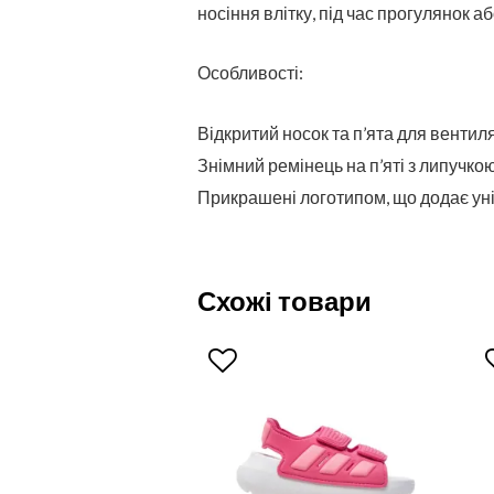
носіння влітку, під час прогулянок а
Особливості:
Відкритий носок та п’ята для вентиляц
Знімний ремінець на п’яті з липучкою
Прикрашені логотипом, що додає уні
Схожі товари