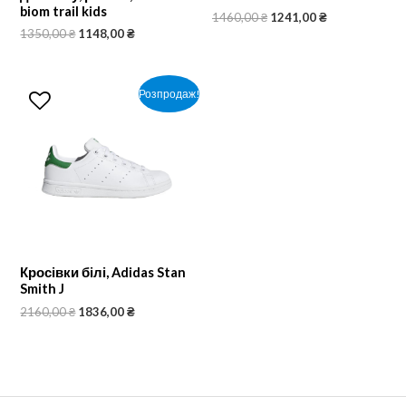
biom trail kids
1460,00
₴
1241,00
₴
1350,00
₴
1148,00
₴
Розпродаж!
Кросівки білі, Adidas Stan
Smith J
2160,00
₴
1836,00
₴