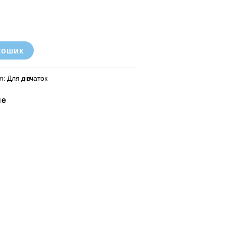
кошик
ія:
Для дівчаток
не