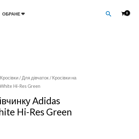
Пошук
ОБРАНЕ ❤
/
Кросівки
/
Для дівчаток
/ Кросівки на
I White Hi-Res Green
івчинку Adidas
hite Hi-Res Green