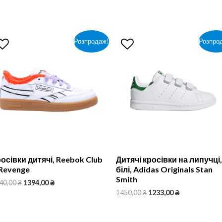
Розпродаж!
Розпро
осівки дитячі, Reebok Club
Дитячі кросівки на липучці,
Revenge
білі, Adidas Originals Stan
Smith
40,00
₴
1394,00
₴
1450,00
₴
1233,00
₴