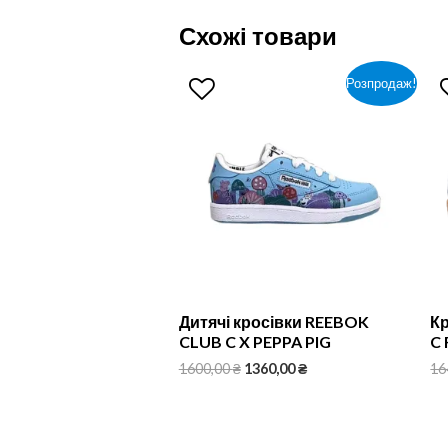
Схожі товари
Розпродаж!
Дитячі кросівки REEBOK
Кр
CLUB C X PEPPA PIG
C 
1600,00
₴
1360,00
₴
16