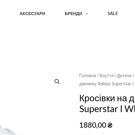
АКСЕСУАРИ
БРЕНДИ
SALE
Головна
/
Взуття
/
Дитяче
дівчинку Adidas Superstar 
Кросівки на д
Superstar I W
1880,00
₴