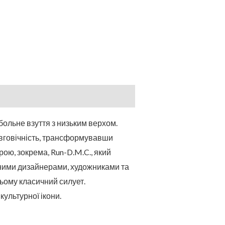
тбольне взуття з низьким верхом.
овговічність, трансформувавши
рою, зокрема, Run-D.M.C., який
ізними дизайнерами, художниками та
цьому класичний силует.
культурної ікони.