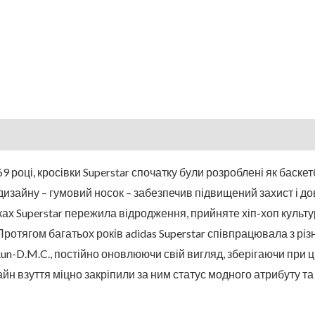
9 році, кросівки Superstar спочатку були розроблені як баске
дизайну – гумовий носок – забезпечив підвищений захист і д
оках Superstar пережила відродження, прийняте хіп-хоп культу
 Протягом багатьох років adidas Superstar співпрацювала з р
un-D.M.C., постійно оновлюючи свій вигляд, зберігаючи при 
йн взуття міцно закріпили за ним статус модного атрибуту та 