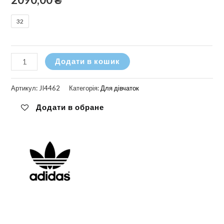
32
Кросівки
Додати в кошик
на
дівчинку
Артикул:
JI4462
Категорія:
Для дівчаток
Adidas
Додати в обране
Campus
00s
Elastic
Laces
кількість