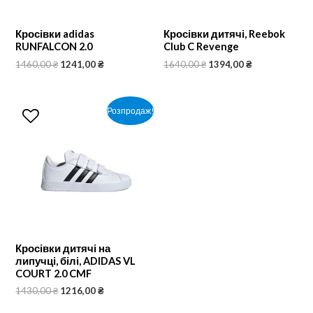
Кросівки adidas
Кросівки дитячі, Reebok
RUNFALCON 2.0
Club C Revenge
1460,00
₴
1241,00
₴
1640,00
₴
1394,00
₴
Розпродаж!
Кросівки дитячі на
липучці, білі, ADIDAS VL
COURT 2.0 CMF
1430,00
₴
1216,00
₴