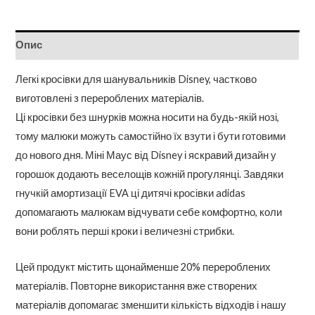
кількість
Опис
Легкі кросівки для шанувальників Disney, частково
виготовлені з перероблених матеріалів.
Ці кросівки без шнурків можна носити на будь-якій нозі,
тому малюки можуть самостійно їх взути і бути готовими
до нового дня. Міні Маус від Disney і яскравий дизайн у
горошок додають веселощів кожній прогулянці. Завдяки
гнучкій амортизації EVA ці дитячі кросівки adidas
допомагають малюкам відчувати себе комфортно, коли
вони роблять перші кроки і величезні стрибки.
Цей продукт містить щонайменше 20% перероблених
матеріалів. Повторне використання вже створених
матеріалів допомагає зменшити кількість відходів і нашу