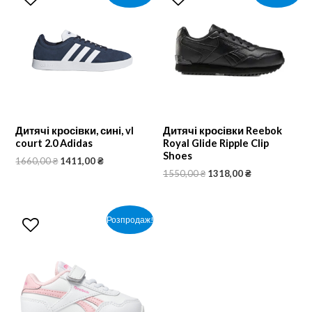
Дитячі кросівки, сині, vl
Дитячі кросівки Reebok
court 2.0 Adidas
Royal Glide Ripple Clip
Shoes
1660,00
₴
1411,00
₴
1550,00
₴
1318,00
₴
Розпродаж!