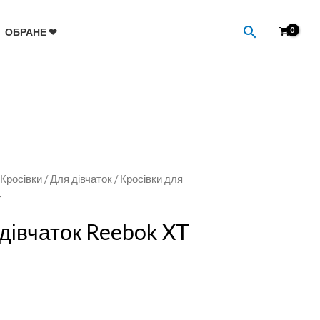
Пошук
ОБРАНЕ ❤
/
Кросівки
/
Для дівчаток
/ Кросівки для
r
 дівчаток Reebok XT