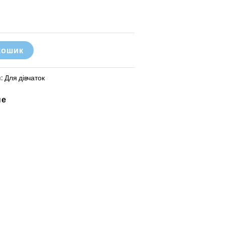
кошик
я:
Для дівчаток
не