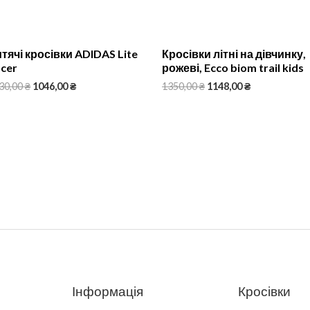
тячі кросівки ADIDAS Lite
Кросівки літні на дівчинку,
cer
рожеві, Ecco biom trail kids
30,00
₴
1046,00
₴
1350,00
₴
1148,00
₴
Інформація
Кросівки