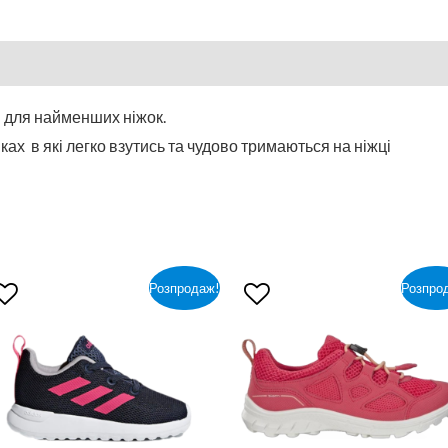
і для найменших ніжок.
ках в які легко взутись та чудово тримаються на ніжці
Розпродаж!
Розпро