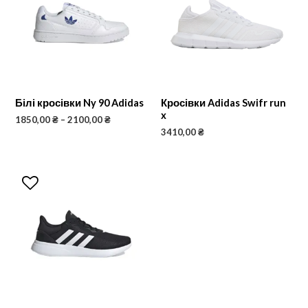
Білі кросівки Ny 90 Adidas
Кросівки Adidas Swifr run
x
1850,00
₴
–
2100,00
₴
3410,00
₴