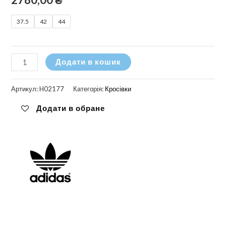
37.5
42
44
Кросівки
Додати в кошик
білі
Adidas
Артикул:
H02177
Категорія:
Кросівки
Court
Додати в обране
Tourino
кількість