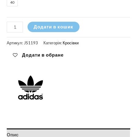
40
Кросівки
Додати в кошик
Adidas
Taekwondo
Артикул:
JS1193
Категорія:
Кросівки
кількість
Додати в обране
Опис