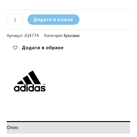
Кросівки
Додати в кошик
Adidas
Taekwondo
Артикул:
JQ4774
Категорія:
Кросівки
кількість
Додати в обране
Опис