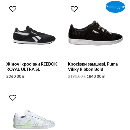
Розпродаж!
Жіночі кросівки REEBOK
Кросівки замшеві, Puma
ROYAL ULTRA SL
Vikky Ribbon Bold
2360,00
₴
2190,00
₴
1840,00
₴