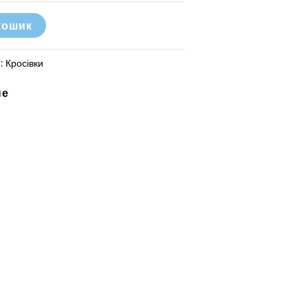
кошик
я:
Кросівки
не