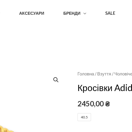
АКСЕСУАРИ
БРЕНДИ
SALE
Головна
/
Взуття
/
Чоловіч
Кросівки Adid
2450,00
₴
40.5