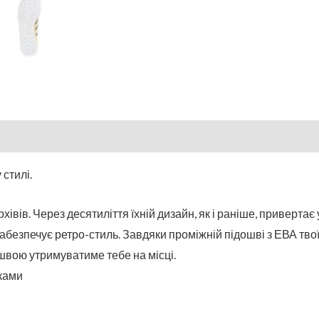
стилі.
хівів. Через десятиліття їхній дизайн, як і раніше, приверта
абезпечує ретро-стиль. Завдяки проміжній підошві з ЕВА тво
швою утримуватиме тебе на місці.
вками