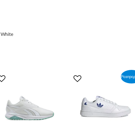
d White
Розпро