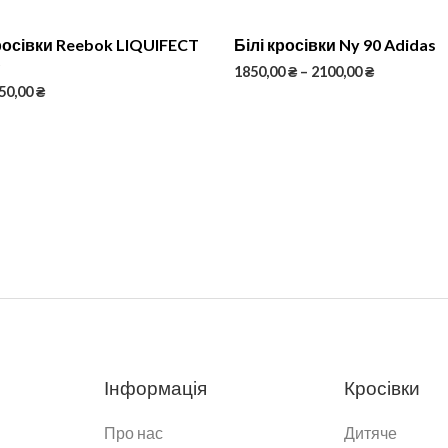
осівки Reebok LIQUIFECT
Білі кросівки Ny 90 Adidas
0
1850,00
₴
–
2100,00
₴
50,00
₴
Інформація
Кросівки
Про нас
Дитяче