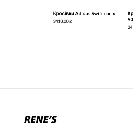
Кросівки Adidas Swifr run x
Кр
9
3410,00
₴
24