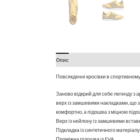
Опис
Повсякденні кросівки в спортивному 
Заново відкрий для себе легенду з ар
верх із замшевими накладками, що з
комфортно, а підошва з міцною підо
Верх із нейлону із замшевими вста
Підкладка із синтетичного матеріалу
Проміжна підошва із EVA