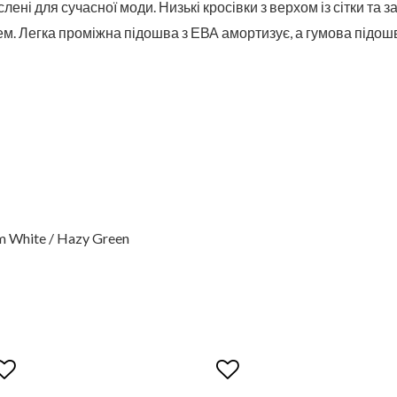
лені для сучасної моди. Низькі кросівки з верхом із сітки та з
м. Легка проміжна підошва з ЕВА амортизує, а гумова підош
am White / Hazy Green