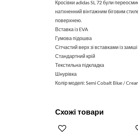
Кросівки adidas SL 72 були переосмис
натхненний вінтажним біговим стиле
поверхнею.
Вставка із EVA
Гумова підошва
Сітчастий верх зі вставками із замші
Стандартний крій
Текстильна підкладка
Шнурівка
Колір моделі: Semi Cobalt Blue / Cre
Схожі товари