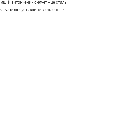
амші й витончений силует – це стиль,
ва забезпечує надійне зчеплення з