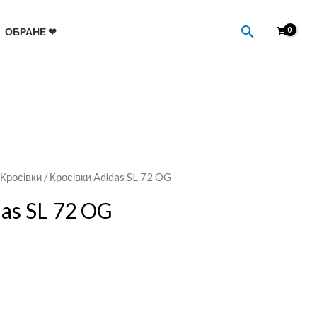
Пошук
ОБРАНЕ ❤
/
Кросівки
/ Кросівки Adidas SL 72 OG
das SL 72 OG