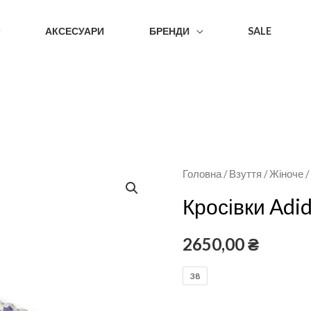
АКСЕСУАРИ
БРЕНДИ
SALE
Головна
/
Взуття
/
Жіноче
Кросівки Adi
2650,00
₴
38