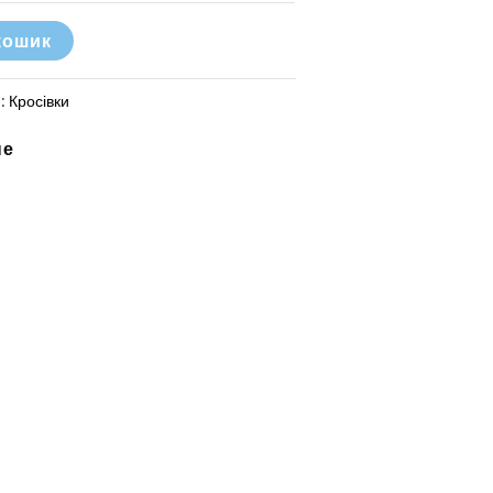
кошик
я:
Кросівки
не