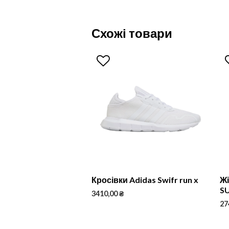
Схожі товари
Кросівки Adidas Swifr run x
Жі
S
3410,00
₴
27