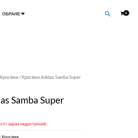
Пошук
ОБРАНЕ ❤
/
Кросівки
/ Кросівки Adidas Samba Super
das Samba Super
сті і зараз недоступний.
:
Кросівки