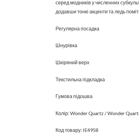
серед модників у численних субкульт
додавши тонкі акценти та ледь помітн
Регулярна посадка
Шнурівка
Шкіряний верх
Текстильна підкладка
Гумова підошва
Колір: Wonder Quartz / Wonder Quartz
Код товару: IE4958