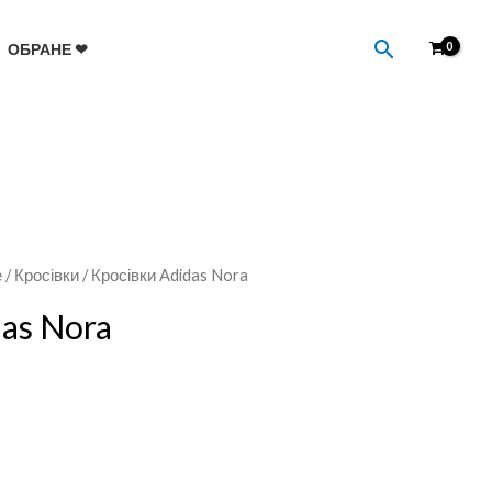
Пошук
ОБРАНЕ ❤
е
/
Кросівки
/ Кросівки Adidas Nora
das Nora