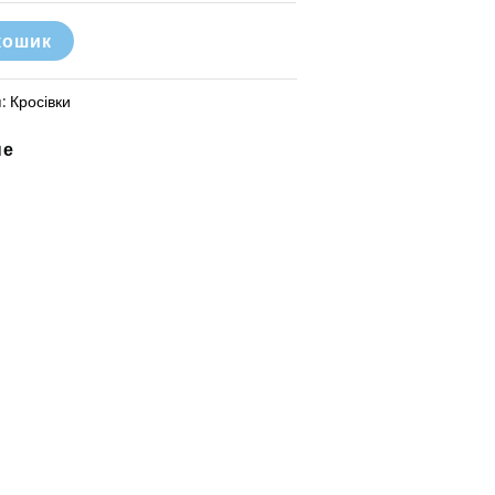
кошик
я:
Кросівки
не