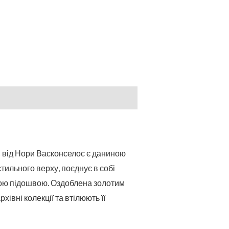
s від Нори Васконселос є даниною
стильного верху, поєднує в собі
ьною підошвою. Оздоблена золотим
вні колекції та втілюють її