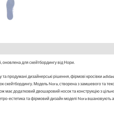
і, оновлена для скейтбордингу від Нори.
у та продумані дизайнерські рішення, фірмові кросівки adida
ток скейтбордингу. Модель Nora, створена з замшевого та тек
також має додатковий двошаровий носок та конструкцію з ціл
тро-естетика та фірмовий дизайн моделі Nora вшановують архі