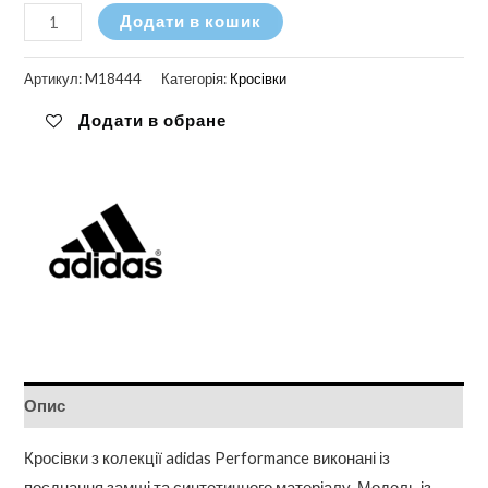
Кросівки
Додати в кошик
Adidas
Handball
Артикул:
M18444
Категорія:
Кросівки
Spezial
Додати в обране
Shoes
Light
кількість
Опис
Кросівки з колекції adidas Performance виконані із
поєднання замші та синтетичного матеріалу. Модель із