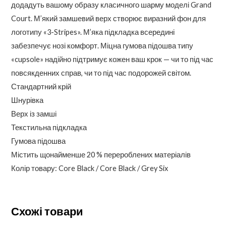
додадуть вашому образу класичного шарму моделі Grand
Court. М’який замшевий верх створює виразний фон для
логотипу «3-Stripes». М’яка підкладка всередині
забезпечує нозі комфорт. Міцна гумова підошва типу
«cupsole» надійно підтримує кожен ваш крок — чи то під час
повсякденних справ, чи то під час подорожей світом.
Стандартний крій
Шнурівка
Верх із замші
Текстильна підкладка
Гумова підошва
Містить щонайменше 20 % перероблених матеріалів
Колір товару: Core Black / Core Black / Grey Six
Схожі товари