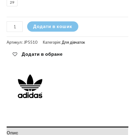
29
Кросівки
Додати в кошик
Adidas
Campus
Артикул:
JP5510
Категорія:
Для дівчаток
00s
Додати в обране
кількість
Опис