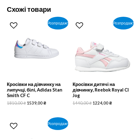
Схожі товари
Розпродаж!
Розпродаж!
Кросівки на дівчинку на
Кросівки дитячі на
липучці, білі, Adidas Stan
дівчинку, Reebok Royal Cl
Smith CF C
Jog
1810,00
₴
1539,00
₴
1440,00
₴
1224,00
₴
Розпродаж!