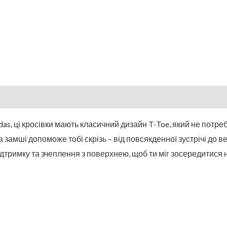
s, ці кросівки мають класичний дизайн T-Toe, який не потре
а замші допоможе тобі скрізь – від повсякденної зустрічі до в
тримку та зчеплення з поверхнею, щоб ти міг зосередитися н