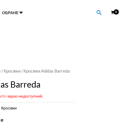
Пошук
ОБРАНЕ ❤
е
/
Кросівки
/ Кросівки Adidas Barreda
das Barreda
сті і зараз недоступний.
:
Кросівки
не