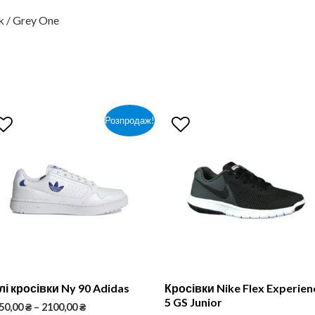
k / Grey One
Розпродаж!
лі кросівки Ny 90 Adidas
Кросівки Nike Flex Experien
5 GS Junior
50,00
₴
–
2100,00
₴