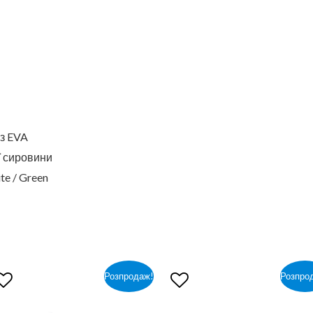
 з EVA
ї сировини
te / Green
Розпродаж!
Розпро