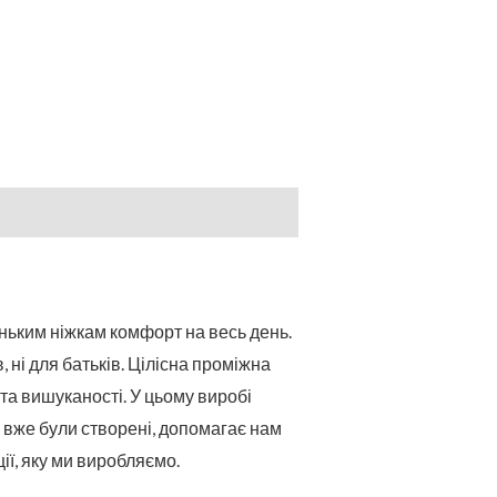
леньким ніжкам комфорт на весь день.
, ні для батьків. Цілісна проміжна
 та вишуканості. У цьому виробі
вже були створені, допомагає нам
ії, яку ми виробляємо.