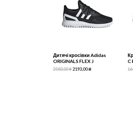
Дитячі кросівки Adidas
Кр
ORIGINALS FLEX J
C 
2580,00
₴
2193,00
₴
16