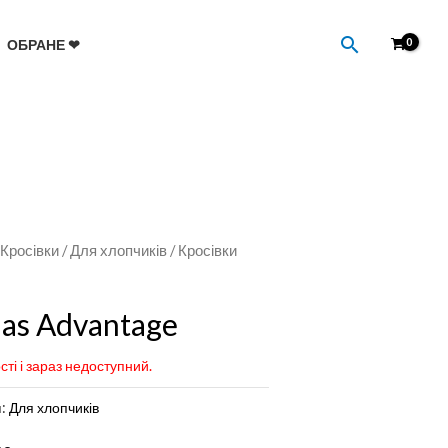
Пошук
ОБРАНЕ ❤
/
Кросівки
/
Для хлопчиків
/ Кросівки
das Advantage
сті і зараз недоступний.
я:
Для хлопчиків