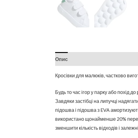
Опис
Кросівки для малюків, частково виго
Будь то час ігор у парку або похід д
Завдяки застібці на липучці надягати 
підошва і підошва з EVA амортизують
використано щонайменше 20% переро
зменшити кількість відходів і залежн