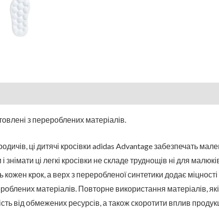
товлені з перероблених матеріалів.
о родичів, ці дитячі кросівки adidas Advantage забезпечать ма
і знімати ці легкі кросівки не складе труднощів ні для малюків
 кожен крок, а верх з переробленої синтетики додає міцності
блених матеріалів. Повторне використання матеріалів, які 
ість від обмежених ресурсів, а також скоротити вплив продукц