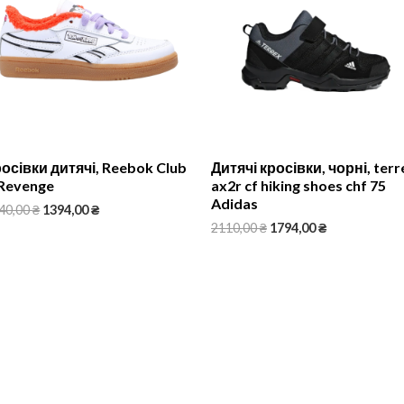
осівки дитячі, Reebok Club
Дитячі кросівки, чорні, terr
Revenge
ax2r cf hiking shoes chf 75
Adidas
40,00
₴
1394,00
₴
2110,00
₴
1794,00
₴