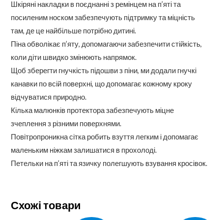
Шкіряні накладки в поєднанні з ремінцем на п’яті та
посиленим носком забезпечують підтримку та міцність
там, де це найбільше потрібно дитині.
Піна обволікає п’яту, допомагаючи забезпечити стійкість,
коли діти швидко змінюють напрямок.
Щоб зберегти гнучкість підошви з піни, ми додали гнучкі
канавки по всій поверхні, що допомагає кожному кроку
відчуватися природно.
Кілька малюнків протектора забезпечують міцне
зчеплення з різними поверхнями.
Повітропроникна сітка робить взуття легким і допомагає
маленьким ніжкам залишатися в прохолоді.
Петельки на п’яті та язичку полегшують взування кросівок.
Схожі товари